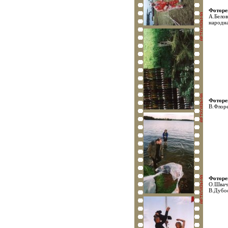
Фотор
А.Бело
народна
Фотор
В.Флор
Фотор
О.Швачк
В.Дубос