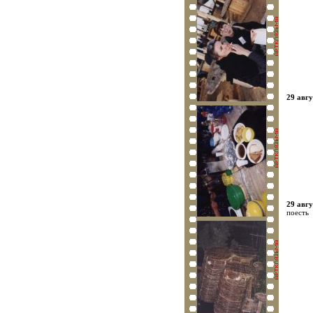
29 авгу
29 авгу
поесть