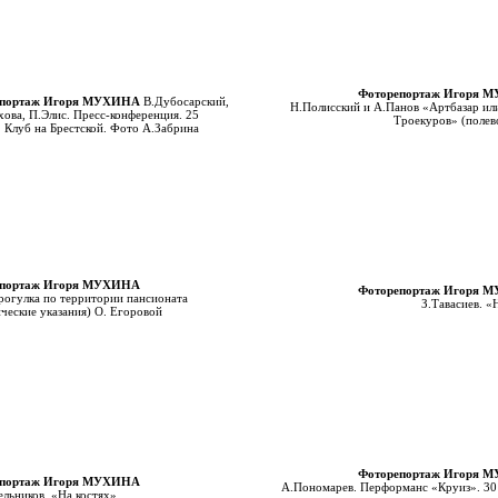
Фоторепортаж Игоря 
епортаж Игоря МУХИНА
В.Дубосарский,
Н.Полисский и А.Панов «Артбазар ил
ова, П.Элис. Пресс-конференция. 25
Троекуров» (полев
. Клуб на Брестской. Фото А.Забрина
епортаж Игоря МУХИНА
Фоторепортаж Игоря 
рогулка по территории пансионата
З.Тавасиев. «
ческие указания) О. Егоровой
Фоторепортаж Игоря 
епортаж Игоря МУХИНА
А.Пономарев. Перформанс «Круиз». 30
льников. «На костях»