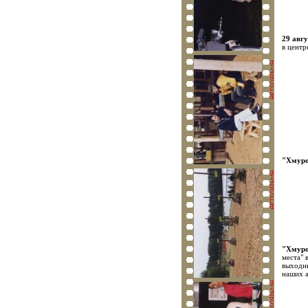
29 авгу
в центр
"Хмурое
"Хмурое
места" 
выходн
наших 