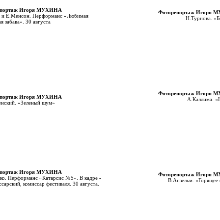
епортаж Игоря МУХИНА
Фоторепортаж Игоря 
в и Е.Менсон. Перформанс «Любимая
Н.Турнова. «
я забава». 30 августа
Фоторепортаж Игоря 
епортаж Игоря МУХИНА
А.Каллима. «
енский. «Зеленый шум»
епортаж Игоря МУХИНА
Фоторепортаж Игоря 
о. Перформанс «Катарсис №5». В кадре -
В.Анзельм. «Горящее
сарский, комиссар фестиваля. 30 августа.