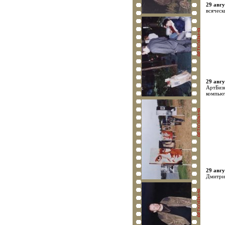
29 авгу
всяческ
29 авгу
АртБизн
компью
29 авгу
Дмитри