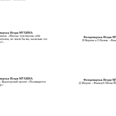
епортаж Игоря МУХИНА
апов. «Иногда чувствуешь себя
Фоторепортаж Игоря 
ктилем, но знали бы вы, насколько это
И.Корина и О.Божко. «Ки
т!»
епортаж Игоря МУХИНА
Фоторепортаж Игоря 
. Кураторский проект «Посвящается
Д.Шорин. «Фанклуб Милы Й
цу»