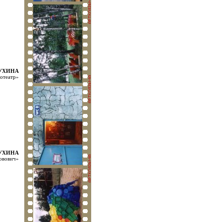
МУХИНА
нотеатр»
МУХИНА
овович»