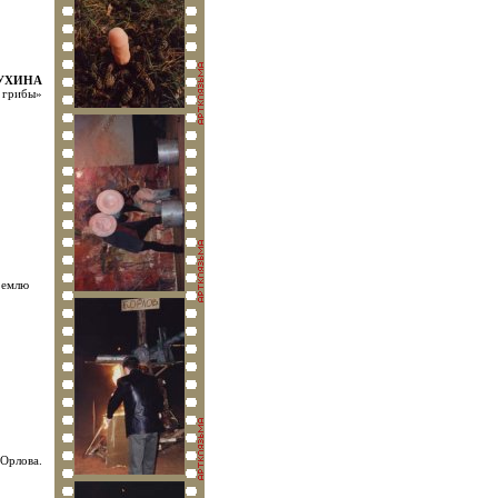
МУХИНА
 грибы»
Землю
 Орлова.