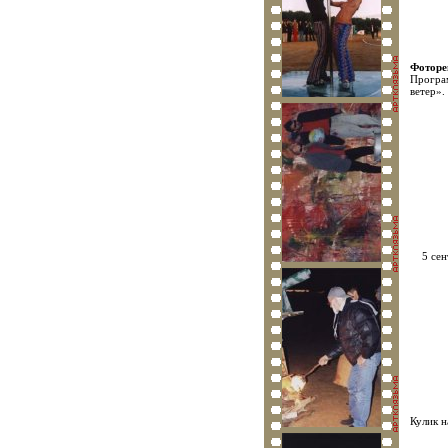
Фотор
Програ
ветер».
5 се
Кулик 