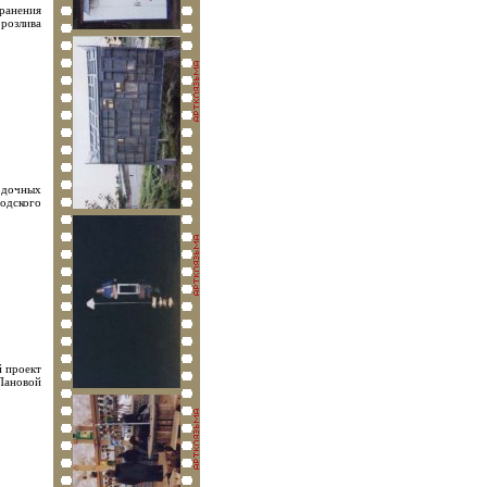
транения
 розлива
одочных
одского
й проект
Пановой