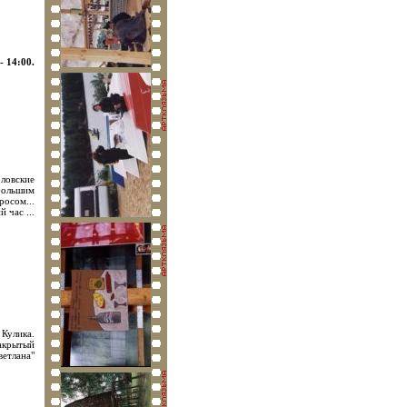
- 14:00.
ловские
 большим
росом...
 час ...
 Кулика.
накрытый
ветлана"