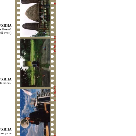
МУХИНА
и Новый
ой стан)
МУХИНА
На воле»
МУХИНА
 августа