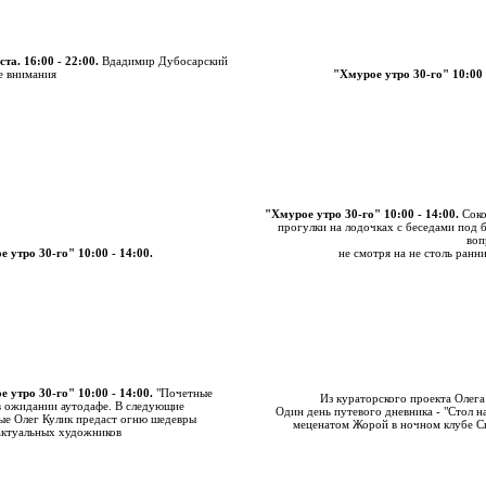
ста. 16:00 - 22:00.
Вдадимир Дубосарский
е внимания
"Хмурое утро 30-го" 10:00 
"Хмурое утро 30-го" 10:00 - 14:00.
Соко
прогулки на лодочках с беседами под
воп
 утро 30-го" 10:00 - 14:00.
не смотря на не столь ранний
 утро 30-го" 10:00 - 14:00.
"Почетные
Из кураторского проекта Олега
в ожидании аутодафе. В следующие
Один день путевого дневника - "Стол 
ые Олег Кулик предаст огню шедевры
меценатом Жорой в ночном клубе С
актуальных художников