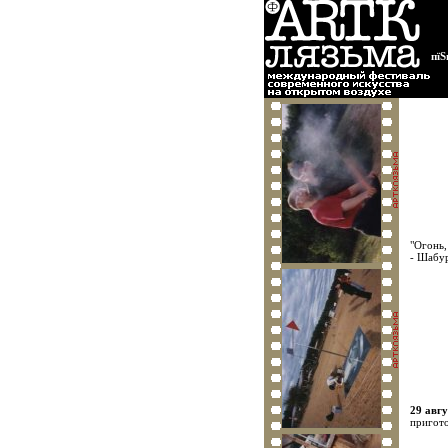
пїЅ
"Огонь,
- Шабу
29 авгу
пригото