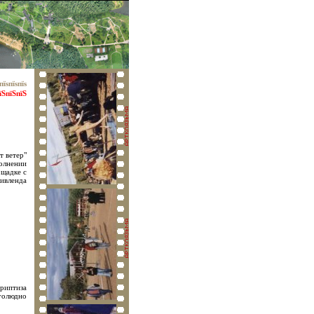
пїѕпїѕпїѕ
їЅпїЅпїЅ
т ветер"
полнении
ощадке с
ивленда
триптиза
голюдно