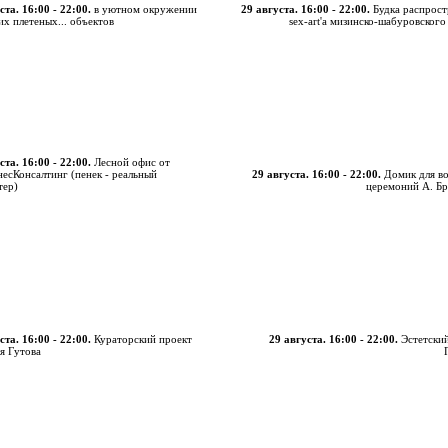
ста. 16:00 - 22:00.
в уютном окружении
29 августа. 16:00 - 22:00.
Будка распрос
их плетеных... объектов
sex-art'а мизинско-шабуровского
ста. 16:00 - 22:00.
Лесной офис от
есКонсалтинг (пенек - реальный
29 августа. 16:00 - 22:00.
Домик для в
тер)
церемоний А. Бр
ста. 16:00 - 22:00.
Кураторский проект
29 августа. 16:00 - 22:00.
Эстетски
я Гутова