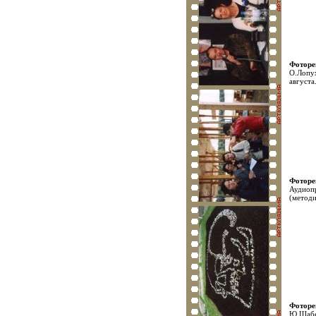
Фотор
О.Лопух
августа
Фотор
Аудиоп
(методи
Фотор
Ю.Шабе