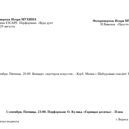
епортаж Игоря МУХИНА
Фоторепортаж Игоря 
мма ESCAPE. Перформанс «Куда дует
Н.Вавилов. «Просто
 29 августа
нтября. Пятница. 20:00. Концерт «мастеров искусств» - Клуб. Мизин с Шабуровым спасают 
5 сентября. Пятница. 23:00. Перформанс О. Кулика «Горящая десятка» - Пляж
с Бориса
начал поджоги