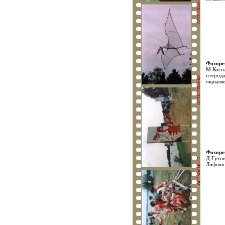
Фотор
М.Косол
птерода
окрыляе
Фотор
Д.Гутов
Лифши