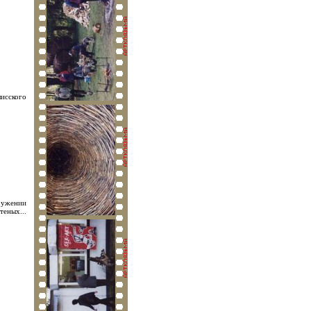
лисского
ружении
теных...