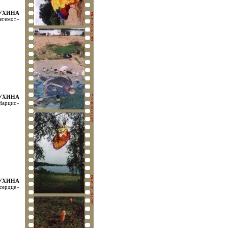
МУХИНА
Бегемот»
МУХИНА
Нарцис»
МУХИНА
 сердце»