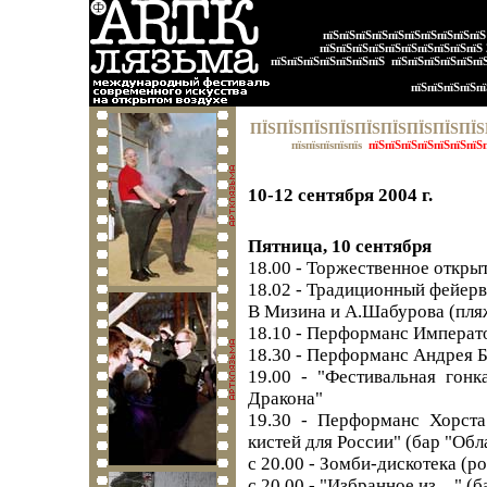
пїЅпїЅпїЅпїЅпїЅпїЅпїЅпїЅпїЅпї
пїЅпїЅпїЅпїЅпїЅпїЅпїЅпїЅпїЅпїЅ
пїЅпїЅпїЅпїЅпїЅпїЅпїЅ
пїЅпїЅпїЅпїЅпїЅпї
пїЅпїЅпїЅпїЅпї
ПЇЅПЇЅПЇЅПЇЅПЇЅПЇЅПЇЅПЇЅПЇЅП
пїѕпїѕпїѕпїѕпїѕ
пїЅпїЅпїЅпїЅпїЅпїЅпїЅ
10-12 сентября 2004 г.
Пятница, 10 сентября
18.00 - Торжественное откры
18.02 - Традиционный фейер
В Мизина и А.Шабурова (пля
18.10 - Перформанс Императ
18.30 - Перформанс Андрея Ба
19.00 - "Фестивальная гонк
Дракона"
19.30 - Перформанс Хорста 
кистей для России" (бар "Обл
с 20.00 - Зомби-дискотека (р
с 20.00 - "Избранное из…" (б