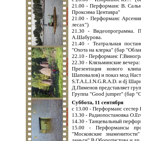
21.00 - Перформанс В. Сальн
Проксима Центавра"
21.00 - Перформанс Арсения
лесах")
21.30 - Видеопрограмма. 
А.Шабурова.
21.40 - Театральная поста
"Охота на клерка" (бар "Обла
22.10 - Перформанс Г.Виногр
22.30 - Клязьминские вечера:
Презентация нового клип
Шаповалов) и показ мод Нас
S.T.A.L.I.N.G.R.A.D. и dj Шар
Д.Пименов представляет груп
Группа "Good jumper" (бар "
Суббота, 11 сентября
с 13.00 - Перформанс сестер 
13.30 - Радиопостановка О.Ег
14.30 - Танцевальный перфор
15.00 - Перформансы пр
"Московские знаменитости
деньги" В.Оборотистова и др.