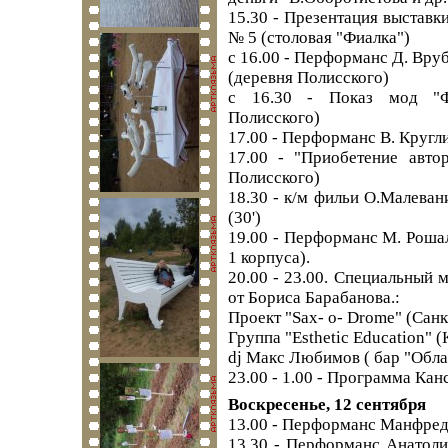
15.30 - Презентация выстав
№ 5 (столовая "Фиалка")
c 16.00 - Перформанс Д. Вру
(деревня Полисского)
с 16.30 - Показ мод "Ф
Полисского)
17.00 - Перформанс В. Кругл
17.00 - "Приобетение авто
Полисского)
18.30 - к/м фильи О.Малева
(30')
19.00 - Перформанс М. Рошал
1 корпуса).
20.00 - 23.00. Специальный
от Бориса Барабанова.:
Проект "Sax- o- Drome" (Сан
Группа "Esthetic Education" 
dj Макс Любимов ( бар "Обла
23.00 - 1.00 - Программа Кан
Воскресенье, 12 сентября
13.00 - Перформанс Манфреда
13.30 - Перформанс Анатол