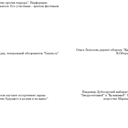
тво против террора". Перформанс
ается. Его участники - зрители фестиваля
Ольга Лопухова держит оборону "Кр
дер, театральный обозреватель "Gazeta.ru"
В.Оборо
Владимир Дубосарский выбирае
ели изучают ассортимент ларька
"Звездочетовкой" и "Куликовкой".
тво будущего в розлив и на вынос"
искусство Марин