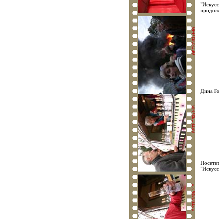
"Искусс
продолж
Дина Го
Посетит
"Искусс