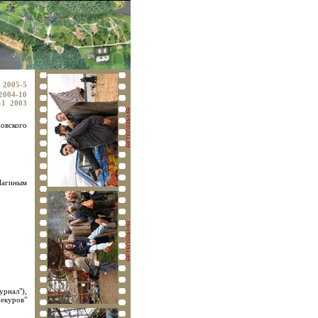
2005-5
2004-10
-1
2003
повского
Шагиным
урнал"),
оекуров"