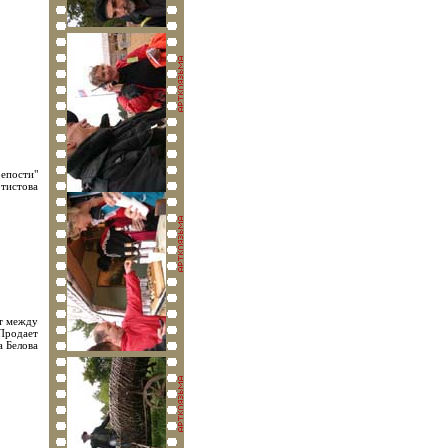
епости"
тистова
т между
 Продает
а Белова