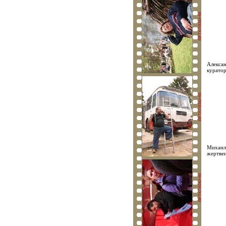
Алексан
куратор
Михаил 
жертве