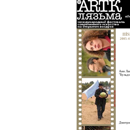
пїЅ
ПЇЅ
2005-4
Анн Лан
"Бульдо
Дмитри