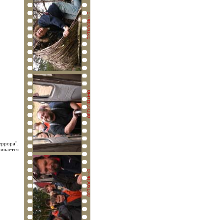
еррора".
инается