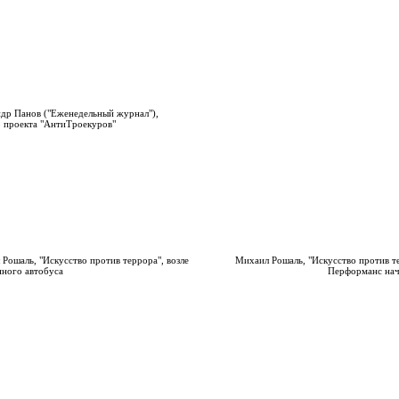
др Панов ("Еженедельный журнал"),
 проекта "АнтиТроекуров"
Рошаль, "Искусство против террора", возле
Михаил Рошаль, "Искусство против т
нного автобуса
Перформанс нач